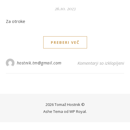
26.10. 2023
Za otroke
PREBERI VEČ
hostnik.tm@gmail.com
Komentarji so izklopljeni
za 
2026 Tomaž Hostnik ©
Ashe Tema od
WP Royal
.