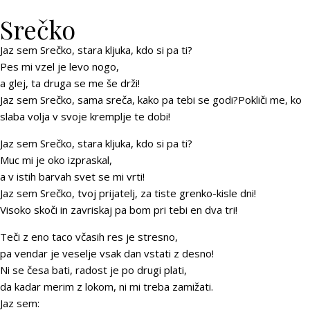
Srečko
Jaz sem Srečko, stara kljuka, kdo si pa ti?
Pes mi vzel je levo nogo,
a glej, ta druga se me še drži!
Jaz sem Srečko, sama sreča, kako pa tebi se godi?Pokliči me, ko
slaba volja v svoje kremplje te dobi!
Jaz sem Srečko, stara kljuka, kdo si pa ti?
Muc mi je oko izpraskal,
a v istih barvah svet se mi vrti!
Jaz sem Srečko, tvoj prijatelj, za tiste grenko-kisle dni!
Visoko skoči in zavriskaj pa bom pri tebi en dva tri!
Teči z eno taco včasih res je stresno,
pa vendar je veselje vsak dan vstati z desno!
Ni se česa bati, radost je po drugi plati,
da kadar merim z lokom, ni mi treba zamižati.
Jaz sem: