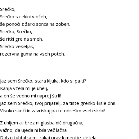
Srečko,
Srečko s cekini v očeh,
še ponoči z žarki sonca na zobeh.
Srečko, Srečko,
še ritki gre na smeh.
Srečko veseljak,
rezervna guma na vseh poteh.
Jaz sem Srečko, stara kljuka, kdo si pa ti?
Kanja vzela mi je uhelj,
a en še vedno mi naprej štrli!
Jaz sem Srečko, tvoj prijatelj, za tiste grenko-kisle dni!
Visoko skoči in zavriskaj pa te odrešim vseh skrbi!
Z uhljem ali brez ni glasba nič drugačna,
važno, da ujeda ni bila več lačna.
Dolgo tuhtal sem, zakaj prav k meni je zletela,